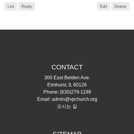
List
Reply
Edit
Delete
CONTACT
300 East Belden Ave.
Elmhurst, IL 60126
Phone:
(630)279-1199
Email:
admin@vpchurch.org
오시는 길