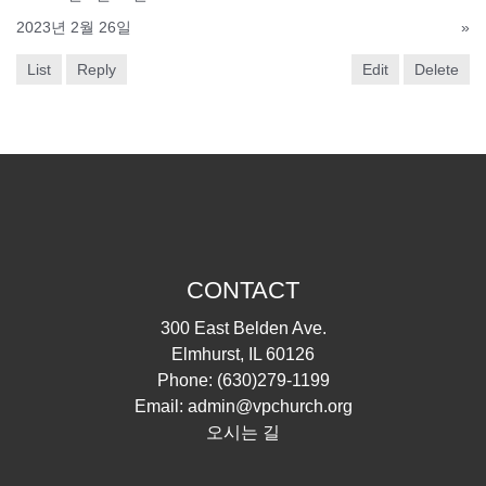
2023년 2월 26일
»
List
Reply
Edit
Delete
CONTACT
300 East Belden Ave.
Elmhurst, IL 60126
Phone:
(630)279-1199
Email:
admin@vpchurch.org
오시는 길