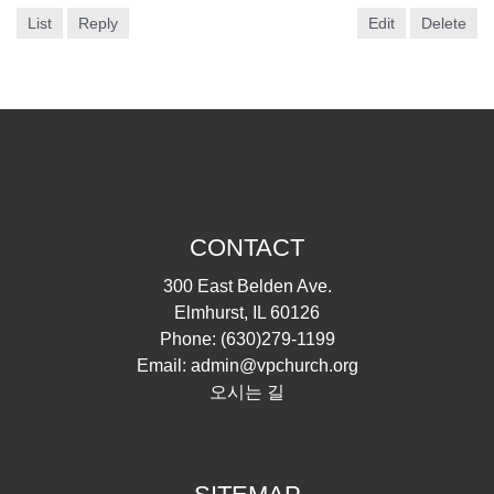
List
Reply
Edit
Delete
CONTACT
300 East Belden Ave.
Elmhurst, IL 60126
Phone:
(630)279-1199
Email:
admin@vpchurch.org
오시는 길