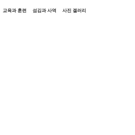
교육과 훈련
섬김과 사역
사진 겔러리