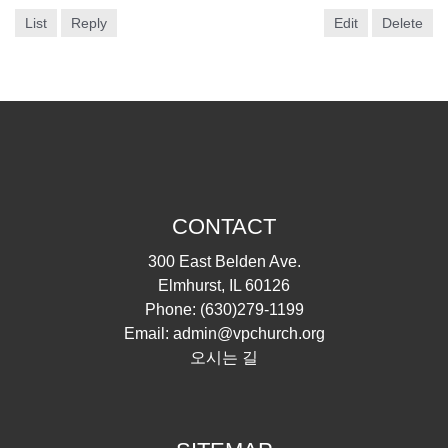
List
Reply
Edit
Delete
CONTACT
300 East Belden Ave.
Elmhurst, IL 60126
Phone:
(630)279-1199
Email:
admin@vpchurch.org
오시는 길