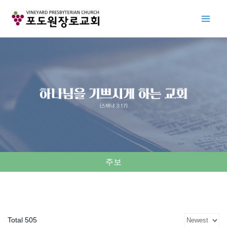
Skip
to
content
주보
Total 505