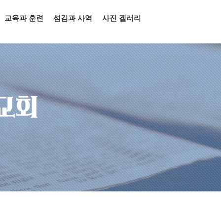
교육과 훈련
섬김과 사역
사진 겔러리