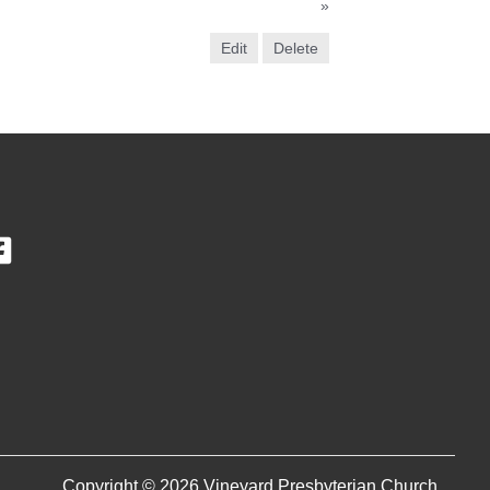
»
Edit
Delete
Copyright © 2026 Vineyard Presbyterian Church