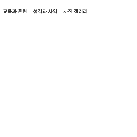
교육과 훈련
섬김과 사역
사진 겔러리