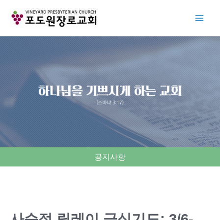
Skip
to
content
공지사항
사순절 릴레이 금식기도: 3/6-