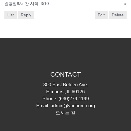
일광절약시간 시작: 3/10
»
List
Reply
Edit
Delete
CONTACT
300 East Belden Ave.
Elmhurst, IL 60126
Phone:
(630)279-1199
Email:
admin@vpchurch.org
오시는 길