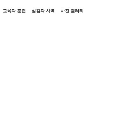
교육과 훈련
섬김과 사역
사진 겔러리