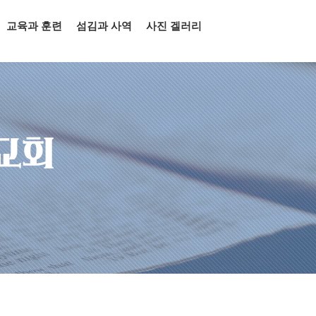
교육과 훈련
섬김과 사역
사진 겔러리