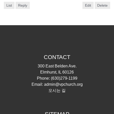
List
Reply
Edit
Delete
CONTACT
300 East Belden Ave.
Elmhurst, IL 60126
Phone:
(630)279-1199
Email:
admin@vpchurch.org
오시는 길