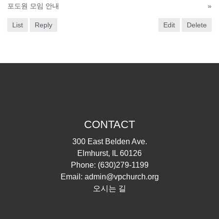
포도원 모임 안내
»
List
Reply
Edit
Delete
CONTACT
300 East Belden Ave.
Elmhurst, IL 60126
Phone:
(630)279-1199
Email:
admin@vpchurch.org
오시는 길