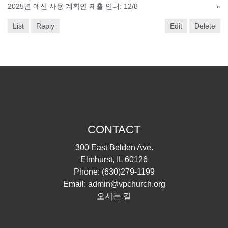
2025년 예산 사용 계획안 제출 안내: 12/8
»
List
Reply
Edit
Delete
CONTACT
300 East Belden Ave.
Elmhurst, IL 60126
Phone:
(630)279-1199
Email:
admin@vpchurch.org
오시는 길