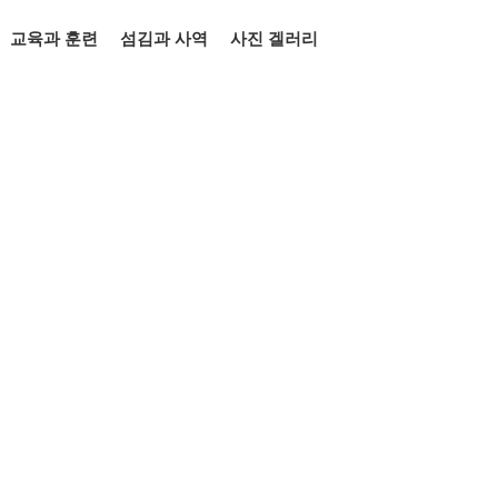
교육과 훈련
섬김과 사역
사진 겔러리