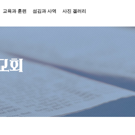
교육과 훈련
섬김과 사역
사진 겔러리