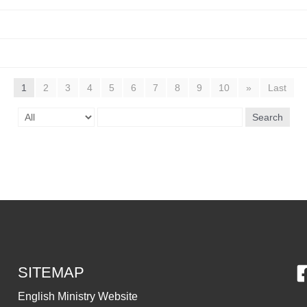
1
2
3
4
5
6
7
8
9
10
»
Last
Search
SITEMAP
English Ministry Website