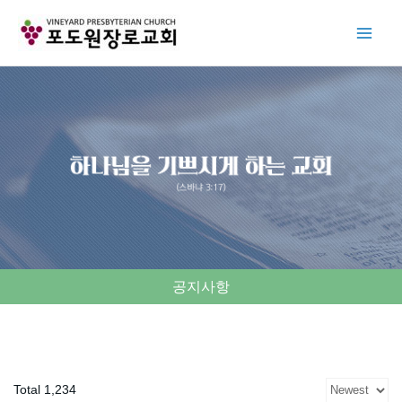
Skip
to
content
공지사항
Total 1,234