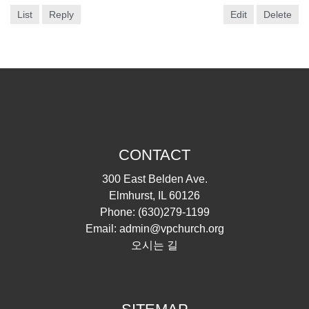
List
Reply
Edit
Delete
CONTACT
300 East Belden Ave.
Elmhurst, IL 60126
Phone:
(630)279-1199
Email:
admin@vpchurch.org
오시는 길