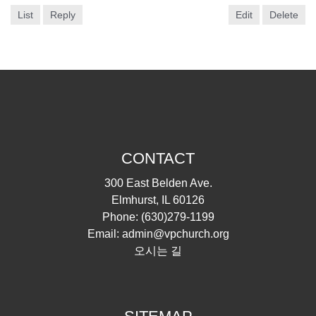
List
Reply
Edit
Delete
CONTACT
300 East Belden Ave.
Elmhurst, IL 60126
Phone:
(630)279-1199
Email:
admin@vpchurch.org
오시는 길