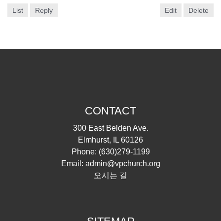
List
Reply
Edit
Delete
CONTACT
300 East Belden Ave.
Elmhurst, IL 60126
Phone:
(630)279-1199
Email:
admin@vpchurch.org
오시는 길