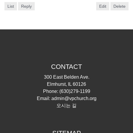
List
Reply
Edit
Delete
CONTACT
300 East Belden Ave.
Elmhurst, IL 60126
Phone:
(630)279-1199
Email:
admin@vpchurch.org
오시는 길