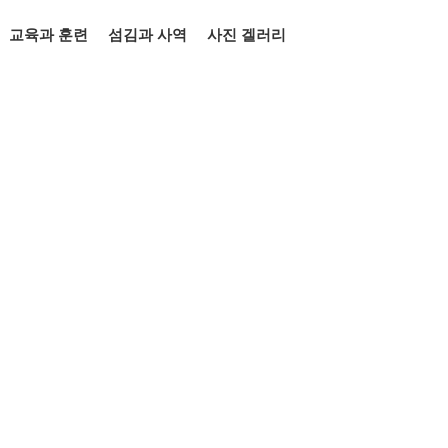
교육과 훈련
섬김과 사역
사진 겔러리