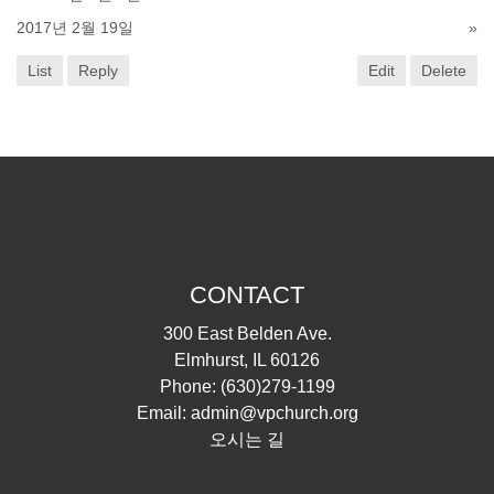
2017년 2월 19일
»
List
Reply
Edit
Delete
CONTACT
300 East Belden Ave.
Elmhurst, IL 60126
Phone:
(630)279-1199
Email:
admin@vpchurch.org
오시는 길