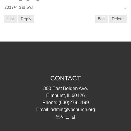
2017년 3월 5일
»
List
Reply
Edit
Delete
CONTACT
300 East Belden Ave.
Elmhurst, IL 60126
Phone:
(630)279-1199
Email:
admin@vpchurch.org
오시는 길