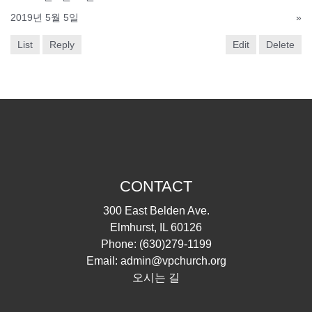
2019년 5월 5일
»
List
Reply
Edit
Delete
CONTACT
300 East Belden Ave.
Elmhurst, IL 60126
Phone:
(630)279-1199
Email:
admin@vpchurch.org
오시는 길