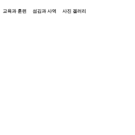
교육과 훈련
섬김과 사역
사진 겔러리