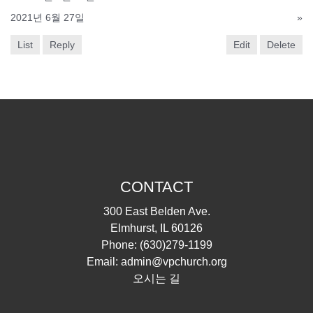
2021년 6월 27일
»
List
Reply
Edit
Delete
CONTACT
300 East Belden Ave.
Elmhurst, IL 60126
Phone:
(630)279-1199
Email:
admin@vpchurch.org
오시는 길