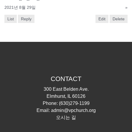
2021년 8월 29일
»
List
Reply
Edit
Delete
CONTACT
300 East Belden Ave.
Elmhurst, IL 60126
Phone:
(630)279-1199
Email:
admin@vpchurch.org
오시는 길