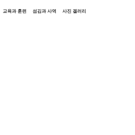
교육과 훈련
섬김과 사역
사진 겔러리