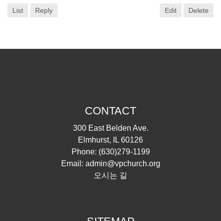
List
Reply
Edit
Delete
CONTACT
300 East Belden Ave.
Elmhurst, IL 60126
Phone:
(630)279-1199
Email:
admin@vpchurch.org
오시는 길