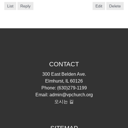
List
Reply
Edit
Delete
CONTACT
300 East Belden Ave.
Elmhurst, IL 60126
Phone:
(630)279-1199
Email:
admin@vpchurch.org
오시는 길