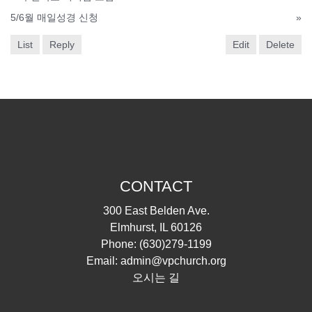
5/6월 매일성경 신청
»
List
Reply
Edit
Delete
CONTACT
300 East Belden Ave.
Elmhurst, IL 60126
Phone:
(630)279-1199
Email:
admin@vpchurch.org
오시는 길