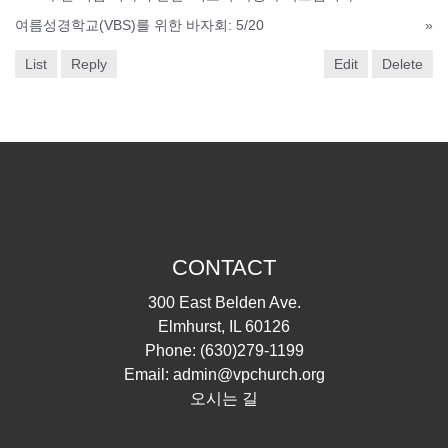
여름성경학교(VBS)를 위한 바자회: 5/20
»
List
Reply
Edit
Delete
CONTACT
300 East Belden Ave.
Elmhurst, IL 60126
Phone:
(630)279-1199
Email:
admin@vpchurch.org
오시는 길