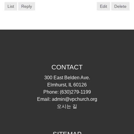
List
Reply
Edit
Delete
CONTACT
300 East Belden Ave.
Elmhurst, IL 60126
Phone:
(630)279-1199
Email:
admin@vpchurch.org
오시는 길