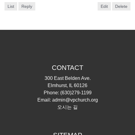
List
Reply
Edit
Delete
CONTACT
300 East Belden Ave.
Elmhurst, IL 60126
Phone:
(630)279-1199
Email:
admin@vpchurch.org
오시는 길