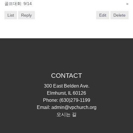
골프대회: 9/14
»
List
Reply
Edit
Delete
CONTACT
300 East Belden Ave.
Elmhurst, IL 60126
Phone:
(630)279-1199
Email:
admin@vpchurch.org
오시는 길