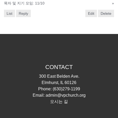
목자 및 지기 모임: 11/10
»
List
Reply
Edit
Delete
CONTACT
300 East Belden Ave.
Elmhurst, IL 60126
Phone:
(630)279-1199
Email:
admin@vpchurch.org
오시는 길