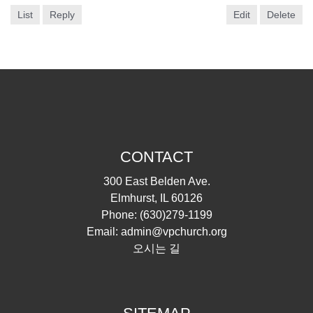
List
Reply
Edit
Delete
CONTACT
300 East Belden Ave.
Elmhurst, IL 60126
Phone:
(630)279-1199
Email:
admin@vpchurch.org
오시는 길