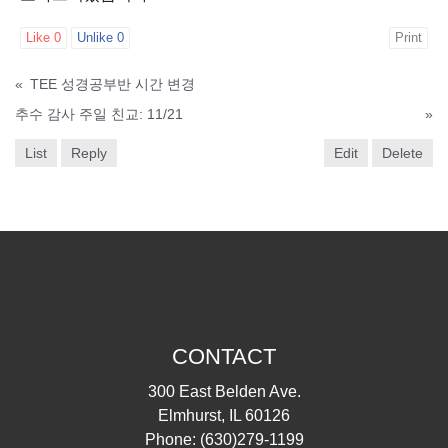
Like
0
Unlike
0
Print
«
TEE 성경공부반 시간 변경
추수 감사 주일 친교: 11/21
»
List
Reply
Edit
Delete
CONTACT
300 East Belden Ave.
Elmhurst, IL 60126
Phone:
(630)279-1199