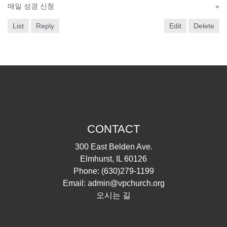
매일 성경 신청
»
List
Reply
Edit
Delete
CONTACT
300 East Belden Ave.
Elmhurst, IL 60126
Phone:
(630)279-1199
Email:
admin@vpchurch.org
오시는 길