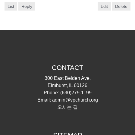
List
Reply
Edit
Delete
CONTACT
300 East Belden Ave.
Elmhurst, IL 60126
Phone:
(630)279-1199
Email:
admin@vpchurch.org
오시는 길