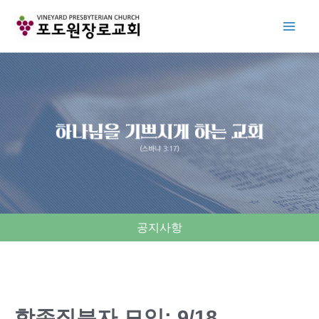
Skip
to
content
공지사항
항존직분자 모임: 9/18