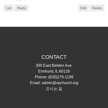
List
Reply
Edit
Delete
CONTACT
300 East Belden Ave.
Elmhurst, IL 60126
Phone:
(630)279-1199
Email:
admin@vpchurch.org
오시는 길