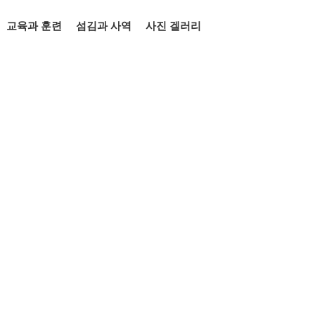
교육과 훈련
섬김과 사역
사진 겔러리