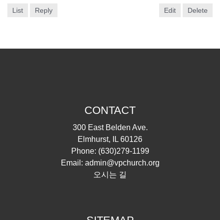
List
Reply
Edit
Delete
CONTACT
300 East Belden Ave.
Elmhurst, IL 60126
Phone:
(630)279-1199
Email:
admin@vpchurch.org
오시는 길