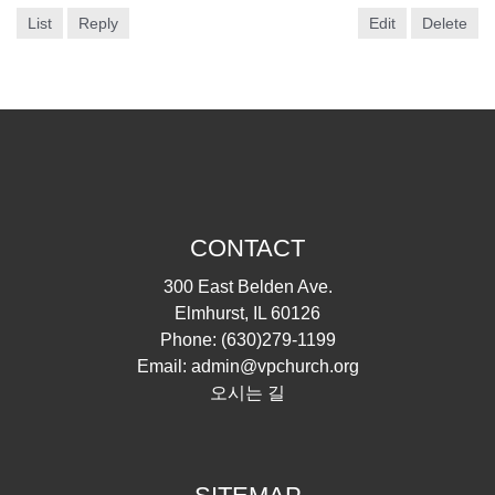
List
Reply
Edit
Delete
CONTACT
300 East Belden Ave.
Elmhurst, IL 60126
Phone:
(630)279-1199
Email:
admin@vpchurch.org
오시는 길